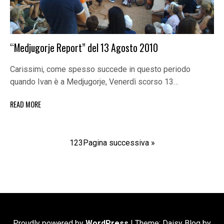
“Medjugorje Report” del 13 Agosto 2010
Carissimi, come spesso succede in questo periodo
quando Ivan è a Medjugorje, Venerdì scorso 13…
READ MORE
1
2
3
Pagina successiva »
Proudly powered by
WordPress
|
Theme: Daisy Blog by