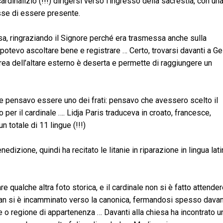
ardinalizio (!!!) dirigersi verso l’ingresso della sacrestia, con un
sse di essere presente.
esa, ringraziando il Signore perché era trasmessa anche sulla
 potevo ascoltare bene e registrare … Certo, trovarsi davanti a G
rea dell’altare esterno è deserta e permette di raggiungere un
he pensavo essere uno dei frati: pensavo che avessero scelto il
er il cardinale …. Lidja Paris traduceva in croato, francesce,
n totale di 11 lingue (!!!)
nedizione, quindi ha recitato le litanie in riparazione in lingua lati
e qualche altra foto storica, e il cardinale non si è fatto attende
an si è incamminato verso la canonica, fermandosi spesso davan
ne o regione di appartenenza … Davanti alla chiesa ha incontrato u