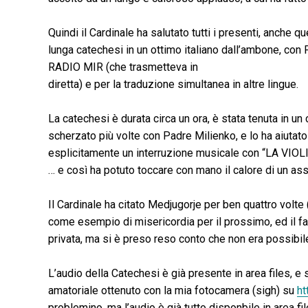
Quindi il Cardinale ha salutato tutti i presenti, anche qu
lunga catechesi in un ottimo italiano dall’ambone, con P
RADIO MIR (che trasmetteva in
diretta) e per la traduzione simultanea in altre lingue.
La catechesi è durata circa un ora, è stata tenuta in u
scherzato più volte con Padre Milienko, e lo ha aiutato 
esplicitamente un interruzione musicale con “LA VIOL
… e così ha potuto toccare con mano il calore di un a
Il Cardinale ha citato Medjugorje per ben quattro volte 
come esempio di misericordia per il prossimo, ed il fat
privata, ma si è preso reso conto che non era possibil
L’audio della Catechesi è già presente in area files, e 
amatoriale ottenuto con la mia fotocamera (sigh) su
ht
problemino, ma l’audio è già tutto disponbile in area fi