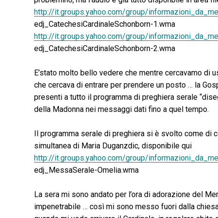
http://it.groups.yahoo.com/group/informazioni_da_m
edj_CatechesiCardinaleSchonborn-1.wma
http://it.groups.yahoo.com/group/informazioni_da_m
edj_CatechesiCardinaleSchonborn-2.wma
E’stato molto bello vedere che mentre cercavamo di usc
che cercava di entrare per prendere un posto … la Gospa
presenti a tutto il programma di preghiera serale “dise
della Madonna nei messaggi dati fino a quel tempo.
Il programma serale di preghiera si è svolto come di c
simultanea di Maria Duganzdic, disponibile qui
http://it.groups.yahoo.com/group/informazioni_da_m
edj_MessaSerale-Omelia.wma
La sera mi sono andato per l’ora di adorazione del Merc
impenetrabile … così mi sono messo fuori dalla chiesa