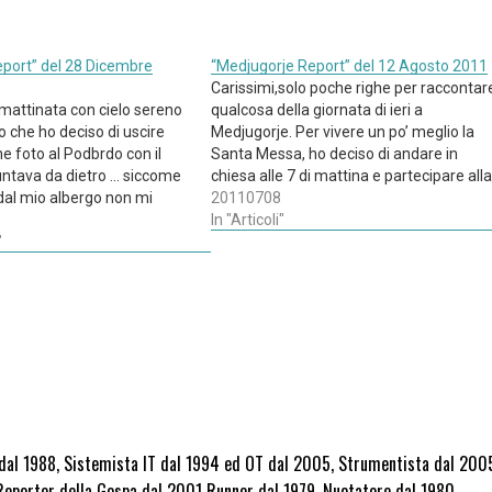
port” del 28 Dicembre
“Medjugorje Report” del 12 Agosto 2011
Carissimi,solo poche righe per raccontar
 mattinata con cielo sereno
qualcosa della giornata di ieri a
o che ho deciso di uscire
Medjugorje. Per vivere un po’ meglio la
e foto al Podbrdo con il
Santa Messa, ho deciso di andare in
untava da dietro ... siccome
chiesa alle 7 di mattina e partecipare alla
 dal mio albergo non mi
messa in croato delle 7:30 … questa è di
20110708
he, mi sono spostato di un
solito concelebrata da tutti i frati della
In "Articoli"
etri, quando ho…
"
parrocchia,…
 dal 1988, Sistemista IT dal 1994 ed OT dal 2005, Strumentista dal 200
Reporter della Gospa dal 2001 Runner dal 1979, Nuotatore dal 1980,