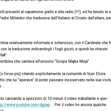
elli presenti al capannone giallo e alla radio (!!!), ed ha tenuto la 
adre Milienko che traduceva dall’Italiano al Croato dall’altare, pe
n clima relativamente informale e scherzoso, con il Cardinale che 
con la traduzione indicandogli i fogli giusti, e quindi ha chiesto
INA”
ssemblea che cantava all’unisono “Gospa Majka Moja”.
(o forse più) citando esplicitamente la comunità di Suor Elvira
to che lui “sperava” di poter passare inosservato nella sua visit
e …
sto caricando a spezzoni di 10 minuti il video traballante e iper-
tp://www.youtube.com/djgiap
… Per il video ho ancora qualche
les