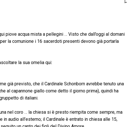
qui piove acqua mista a pellegini … Visto che dall’oggi al domani
 per la comunione i 16 sacerdoti presenti devono già portarla
scoltare la sua omelia qui:
me già previsto, che il Cardinale Schonborn avrebbe tenuto una
che al capannone giallo come detto il giorno prima), quindi ha
uppetto di italiani.
rtuna nel coro … la chiesa si è presto riempita come sempre, ma
in audio all’esterno; il Cardinale è entrato in chiesa alle 15,
 seguito un canto dei figli del Divino Amore.