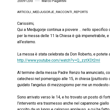
20091230
Marco Piagentini
ARTICOLI
MEDJUGORJE
RACCONTI
REPORTS
Carissimi,
Qui a Medjugorje continua a piovere … nello specifico 
per la messa delle 11 la Chiesa è già impenetrabile, e
all’esterno.
La messa è stata celebrata da Don Roberto, e potete a
http://www.youtube.com/watch?v=Q_zztXDt2mI
Al termine della messa Padre Renzo ha annunciato, co
catechesi nel pomeriggio alle 15, in chiesa (piuttosto 
guidato l’angelus di mezzogiorno per me un modesto gr
Sono arrivato verso le 14, e ho trovato un posto di fo
l’intervento era trasmesso anche nel capannone giallo e 
accolto da un lungo e caloroso applauso, a cui ha fatto