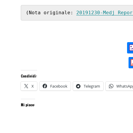
(Nota originale: 
20191230-Medj_Repor
Condividi:
X
Facebook
Telegram
WhatsAp
Mi piace: