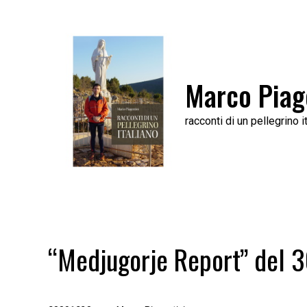
Skip
to
content
Marco Piag
racconti di un pellegrino it
“Medjugorje Report” del 