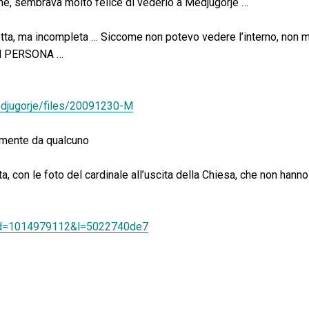
e, sembrava molto felice di vederlo a Medjugorje …
etta, ma incompleta … Siccome non potevo vedere l’interno, non m
 IN PERSONA …
edjugorje/files/20091230-M
amente da qualcuno
ta, con le foto del cardinale all’uscita della Chiesa, che non hanno
&id=1014979112&l=5022740de7