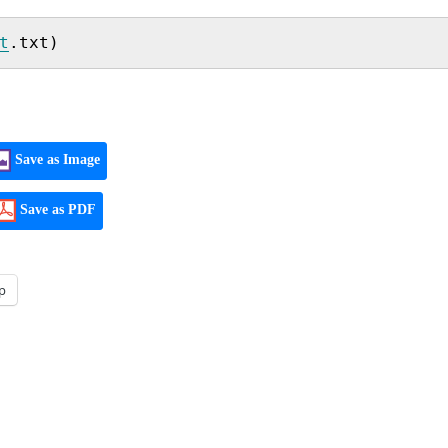
t
.txt)
Save as Image
Save as PDF
p