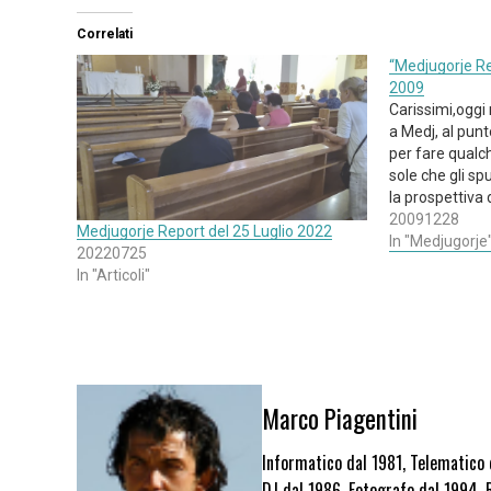
Correlati
“Medjugorje Re
2009
Carissimi,oggi
a Medj, al punt
per fare qualch
sole che gli sp
la prospettiva
piaceva gran c
20091228
Medjugorje Report del 25 Luglio 2022
centinaio di m
In "Medjugorje
20220725
In "Articoli"
Marco Piagentini
Informatico dal 1981, Telematico
DJ dal 1986, Fotografo dal 1994, 