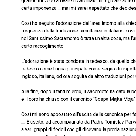
quando mi vedo arrivare il Cardinale, in regolare abito c
certa imponenza … mai mi sarei aspettato che decide
Così ho seguito l’adorazione dall’area intorno alla chi
frequenza della traduzione simultanea in italiano, così
nel Santissimo Sacramento è tutta un’altra cosa, ma l’a
certo raccoglimento
L’adorazione è stata condotta in tedesco, da quello c
tedesco come lingua principale come segno di rispetto p
inglese, italiano, ed era seguita da altre traduzioni per u
Alla fine, dopo il tantum ergo, il sacerdote ha dato la be
e il coro ha chiuso con il canonico “Gospa Majka Moja”
Così mi sono appostato all’uscita della canonica per far
…. È uscito, ed accompagnato da Padre Tomislav Perv
a vari gruppi di fedeli che gli dicevano la proria nazio