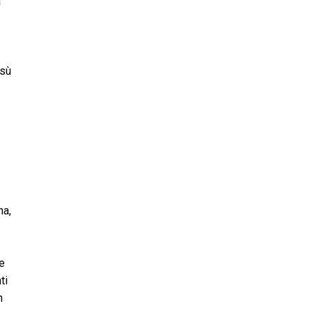
a
esù
na,
re
ti
n