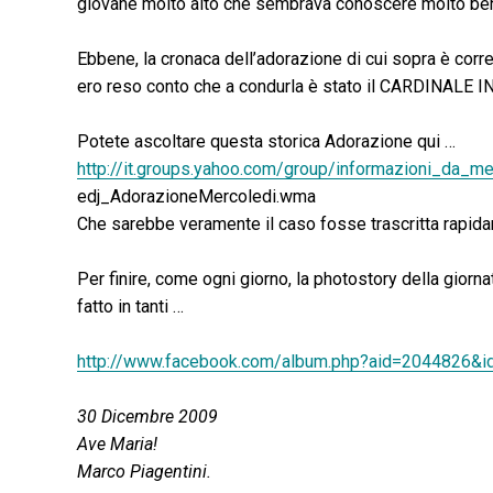
giovane molto alto che sembrava conoscere molto ben
Ebbene, la cronaca dell’adorazione di cui sopra è corr
ero reso conto che a condurla è stato il CARDINALE
Potete ascoltare questa storica Adorazione qui …
http://it.groups.yahoo.com/group/informazioni_da_m
edj_AdorazioneMercoledi.wma
Che sarebbe veramente il caso fosse trascritta rapid
Per finire, come ogni giorno, la photostory della giorna
fatto in tanti …
http://www.facebook.com/album.php?aid=2044826
30 Dicembre 2009
Ave Maria!
Marco Piagentini.